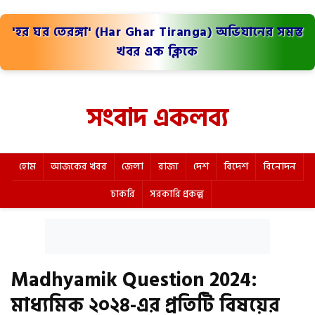
'হর ঘর তেরঙ্গা' (Har Ghar Tiranga) অভিযানের সমস্ত
খবর এক ক্লিকে
সংবাদ একলব্য
হোম
আজকের খবর
জেলা
রাজ্য
দেশ
বিদেশ
বিনোদন
চাকরি
সরকারি প্রকল্প
Madhyamik Question 2024:
মাধ্যমিক ২০২৪-এর প্রতিটি বিষয়ের