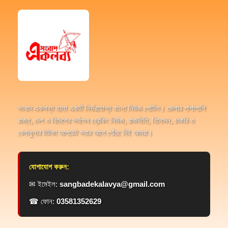
সংবাদ একলব্য হলো একটি নির্ভরযোগ্য বাংলা নিউজ পোর্টাল। জেলার পাশাপাশি
রাজ্য, দেশ ও বিদেশের সর্বশেষ ব্রেকিং নিউজ, রাজনীতি, বিনোদন, চাকরি ও
খেলাধুলার টাটকা আপডেট সবার আগে পৌঁছে দিই আমরা।
যোগাযোগ করুন:
✉ ইমেইল:
sangbadekalavya@gmail.com
☎ ফোন:
03581352629