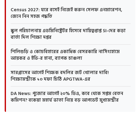
Census 2027: ঘরে বসেই নিজেই করুন সেলফ এনমারেশন,
জেনে নিন সহজ পদ্ধতি
স্কুল পরিচালনায় এডমিনিস্ট্রেটর হিসেবে দায়িত্বপ্রাপ্ত SI-দের কড়া
বার্তা দিল শিক্ষা দপ্তর
শিলিগুড়ি ও কোচবিহারের একাধিক বেসরকারি নার্সিংহোমে
আয়কর ও ইডি-র হানা, ব্যাপক চাঞ্চল্য
সারপ্লাসের আগেই শিক্ষক বদলির জট খোলার দাবি!
শিক্ষামন্ত্রীকে ১০ দফা চিঠি APGTWA-এর
DA News: পুজোর আগেই ২০% ডিএ, কবে থেকে সপ্তম বেতন
কমিশন? বকেয়া মহার্ঘ ভাতা নিয়ে বড় আপডেট মুখ্যমন্ত্রীর