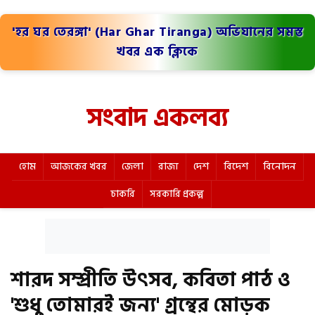
'হর ঘর তেরঙ্গা' (Har Ghar Tiranga) অভিযানের সমস্ত
খবর এক ক্লিকে
সংবাদ একলব্য
হোম
আজকের খবর
জেলা
রাজ্য
দেশ
বিদেশ
বিনোদন
চাকরি
সরকারি প্রকল্প
শারদ সম্প্রীতি উৎসব, কবিতা পাঠ ও
'শুধু তোমারই জন্য' গ্রন্থের মোড়ক