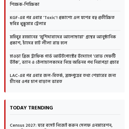
শিক্ষক-শিক্ষিকা
KGF-এর পর এবার 'Toxic'! প্রকাশ্যে এল যশের বহু প্রতীক্ষিত
ছবির ধুন্ধুমার ট্রেলার
মহিবুর রহমানের 'মুর্শিদাবাদের আলোছায়া' গ্রন্থের আনুষ্ঠানিক
প্রকাশ, চাঁদের হাট লীলা রায় হলে
হাওড়া ব্রিজ ট্রাফিক গার্ড আউটপোস্টের উদ্যোগে ‘রোড সেফটি
উইক’, ভ্যান ও ঠেলাচালকদের নিয়ে অভিনব পথ নিরাপত্তা প্রচার
LAC-এর পর এবার জল-বিতর্ক, ব্রহ্মপুত্রের তথ্য শেয়ারের জন্য
চীনের ওপর চাপ বাড়াল ভারত
TODAY TRENDING
Census 2027: ঘরে বসেই নিজেই করুন সেলফ এনমারেশন,