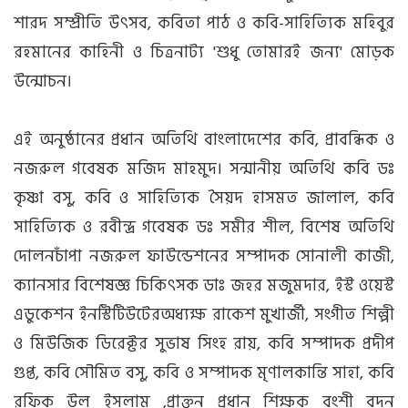
শারদ সম্প্রীতি উৎসব, কবিতা পাঠ ও কবি-সাহিত্যিক মহিবুর
রহমানের কাহিনী ও চিত্রনাট্য 'শুধু তোমারই জন্য' মোড়ক
উন্মোচন।
এই অনুষ্ঠানের প্রধান অতিথি বাংলাদেশের কবি, প্রাবন্ধিক ও
নজরুল গবেষক মজিদ মাহমুদ। সন্মানীয় অতিথি কবি ডঃ
কৃষ্ণা বসু, কবি ও সাহিত্যিক সৈয়দ হাসমত জালাল, কবি
সাহিত্যিক ও রবীন্দ্র গবেষক ডঃ সমীর শীল, বিশেষ অতিথি
দোলনচাঁপা নজরুল ফাউন্ডেশনের সম্পাদক সোনালী কাজী,
ক্যানসার বিশেষজ্ঞ চিকিৎসক ডাঃ জহর মজুমদার, ইস্ট ওয়েস্ট
এডুকেশন ইনস্টিটিউটের‌অধ্যক্ষ রাকেশ মুখার্জী, সংগীত শিল্পী
ও মিউজিক ডিরেক্টর সুভাষ সিংহ রায়, কবি সম্পাদক প্রদীপ
গুপ্ত, কবি সৌমিত বসু, কবি ও সম্পাদক মৃণালকান্তি সাহা, কবি
রফিক উল ইসলাম ,প্রাক্তন প্রধান শিক্ষক বংশী বদন