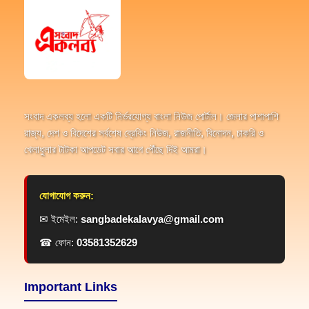
সংবাদ একলব্য হলো একটি নির্ভরযোগ্য বাংলা নিউজ পোর্টাল। জেলার পাশাপাশি
রাজ্য, দেশ ও বিদেশের সর্বশেষ ব্রেকিং নিউজ, রাজনীতি, বিনোদন, চাকরি ও
খেলাধুলার টাটকা আপডেট সবার আগে পৌঁছে দিই আমরা।
যোগাযোগ করুন:
✉ ইমেইল:
sangbadekalavya@gmail.com
☎ ফোন:
03581352629
Important Links