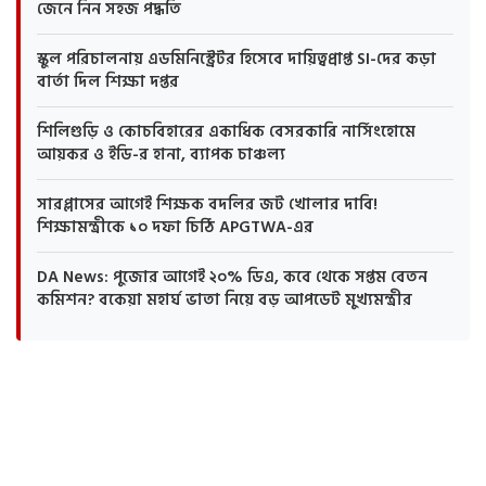
জেনে নিন সহজ পদ্ধতি
স্কুল পরিচালনায় এডমিনিস্ট্রেটর হিসেবে দায়িত্বপ্রাপ্ত SI-দের কড়া
বার্তা দিল শিক্ষা দপ্তর
শিলিগুড়ি ও কোচবিহারের একাধিক বেসরকারি নার্সিংহোমে
আয়কর ও ইডি-র হানা, ব্যাপক চাঞ্চল্য
সারপ্লাসের আগেই শিক্ষক বদলির জট খোলার দাবি!
শিক্ষামন্ত্রীকে ১০ দফা চিঠি APGTWA-এর
DA News: পুজোর আগেই ২০% ডিএ, কবে থেকে সপ্তম বেতন
কমিশন? বকেয়া মহার্ঘ ভাতা নিয়ে বড় আপডেট মুখ্যমন্ত্রীর