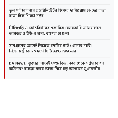
স্কুল পরিচালনায় এডমিনিস্ট্রেটর হিসেবে দায়িত্বপ্রাপ্ত SI-দের কড়া
বার্তা দিল শিক্ষা দপ্তর
শিলিগুড়ি ও কোচবিহারের একাধিক বেসরকারি নার্সিংহোমে
আয়কর ও ইডি-র হানা, ব্যাপক চাঞ্চল্য
সারপ্লাসের আগেই শিক্ষক বদলির জট খোলার দাবি!
শিক্ষামন্ত্রীকে ১০ দফা চিঠি APGTWA-এর
DA News: পুজোর আগেই ২০% ডিএ, কবে থেকে সপ্তম বেতন
কমিশন? বকেয়া মহার্ঘ ভাতা নিয়ে বড় আপডেট মুখ্যমন্ত্রীর