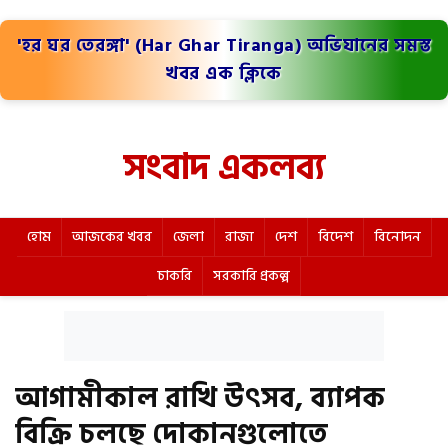
'হর ঘর তেরঙ্গা' (Har Ghar Tiranga) অভিযানের সমস্ত
খবর এক ক্লিকে
সংবাদ একলব্য
হোম
আজকের খবর
জেলা
রাজ্য
দেশ
বিদেশ
বিনোদন
চাকরি
সরকারি প্রকল্প
আগামীকাল রাখি উৎসব, ব্যাপক
বিক্রি চলছে দোকানগুলোতে