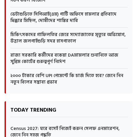
গঠন করল বিজেপি
ভেটাগুড়িতে সিপিআই(এম) পার্টি অফিসে হামলার প্রতিবাদে
ধিক্কার মিছিল, দোষীদের শাস্তির দাবি
চিকিৎসকদের গাফিলতির জেরে সদ্যোজাতের মৃত্যুর অভিযোগ,
উত্তাল জলপাইগুড়ি সদর হাসপাতাল
রাজ্য সরকারি কর্মীদের বকেয়া DAমামলার শুনানিতে আজ
সুপ্রিম কোর্টের গুরুত্বপূর্ণ নির্দেশ
২০০০ টাকার বেশি UPI পেমেন্টে কি চার্জ দিতে হবে? জেনে নিন
নতুন বিলের সম্ভাব্য প্রভাব
TODAY TRENDING
Census 2027: ঘরে বসেই নিজেই করুন সেলফ এনমারেশন,
জেনে নিন সহজ পদ্ধতি