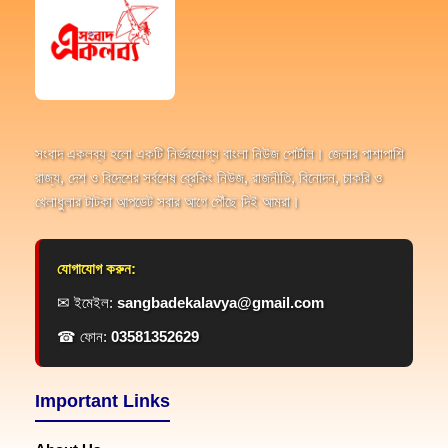
সংবাদ একলব্য হলো একটি নির্ভরযোগ্য বাংলা নিউজ পোর্টাল। জেলার পাশাপাশি
রাজ্য, দেশ ও বিদেশের সর্বশেষ ব্রেকিং নিউজ, রাজনীতি, বিনোদন, চাকরি ও
খেলাধুলার টাটকা আপডেট সবার আগে পৌঁছে দিই আমরা।
যোগাযোগ করুন:
✉ ইমেইল:
sangbadekalavya@gmail.com
☎ ফোন:
03581352629
Important Links