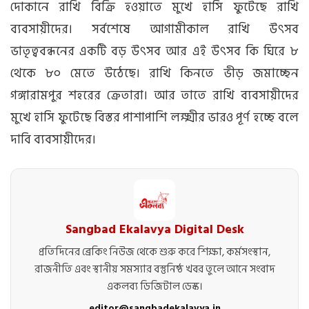
দোকানে রাখি বিক্রি হওয়াতে মুখে হাসি ফুটেছে রাখি
ব্যবসায়ীদের। সর্বশেষে আগামীকাল রাখি উৎসব
ভাতৃত্ববন্ধনের একটি বড় উৎসব আর এই উৎসব কি ঘিরে ৮
থেকে ৮০ মেতে উঠেছে। রাখি কিনতে ভীড় জমাচ্ছেন
গঙ্গারামপুর শহরের ক্রেতারা। আর তাতে রাখি ব্যবসায়ীদের
মুখে হাসি ফুটেছে বিস্তর পাশাপাশি লক্ষ্মীর ভারও পূর্ণ হচ্ছে বলে
দাবি ব্যবসায়ীদের।
Sangbad Ekalavya Digital Desk
প্রতিদিনের ব্রেকিং নিউজ থেকে শুরু করে শিক্ষা, কর্মসংস্থান,
রাজনীতি এবং স্থানীয় সমস্যার বস্তুনিষ্ঠ খবর তুলে আনে সংবাদ
একলব্য ডিজিটাল ডেস্ক।
editor@sangbadekalavya.in