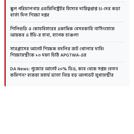
স্কুল পরিচালনায় এডমিনিস্ট্রেটর হিসেবে দায়িত্বপ্রাপ্ত SI-দের কড়া
বার্তা দিল শিক্ষা দপ্তর
শিলিগুড়ি ও কোচবিহারের একাধিক বেসরকারি নার্সিংহোমে
আয়কর ও ইডি-র হানা, ব্যাপক চাঞ্চল্য
সারপ্লাসের আগেই শিক্ষক বদলির জট খোলার দাবি!
শিক্ষামন্ত্রীকে ১০ দফা চিঠি APGTWA-এর
DA News: পুজোর আগেই ২০% ডিএ, কবে থেকে সপ্তম বেতন
কমিশন? বকেয়া মহার্ঘ ভাতা নিয়ে বড় আপডেট মুখ্যমন্ত্রীর