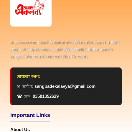
সংবাদ একলব্য হলো একটি নির্ভরযোগ্য বাংলা নিউজ পোর্টাল। জেলার পাশাপাশি
রাজ্য, দেশ ও বিদেশের সর্বশেষ ব্রেকিং নিউজ, রাজনীতি, বিনোদন, চাকরি ও
খেলাধুলার টাটকা আপডেট সবার আগে পৌঁছে দিই আমরা।
যোগাযোগ করুন:
✉ ইমেইল:
sangbadekalavya@gmail.com
☎ ফোন:
03581352629
Important Links
About Us