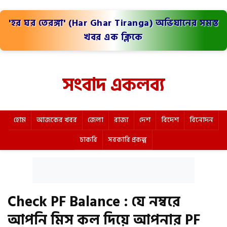
'হর ঘর তেরঙ্গা' (Har Ghar Tiranga) অভিযানের সমস্ত
খবর এক ক্লিকে
সংবাদ একলব্য
হোম
আজকের খবর
জেলা
রাজ্য
দেশ
বিদেশ
বিনোদন
চাকরি
সরকারি প্রকল্প
Check PF Balance : যে নম্বরে
আপনি মিস কল দিয়ে আপনার PF