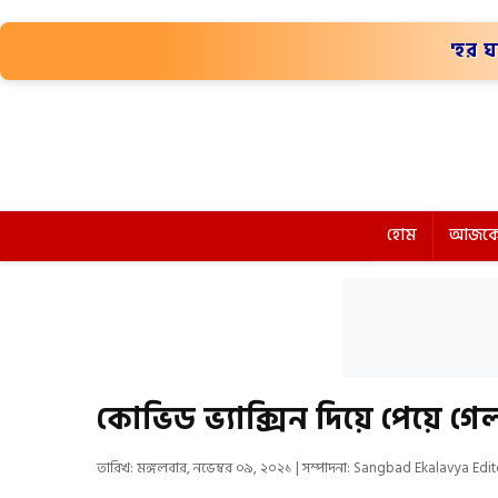
'হর ঘ
হোম
আজকে
কোভিড ভ্যাক্সিন দিয়ে পেয়ে গে
তারিখ: মঙ্গলবার, নভেম্বর ০৯, ২০২১ | সম্পাদনা: Sangbad Ekalavya Edit