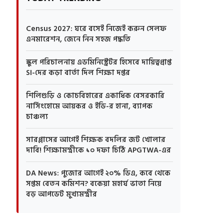
Census 2027: ঘরে বসেই নিজেই করুন সেলফ
এনমারেশন, জেনে নিন সহজ পদ্ধতি
স্কুল পরিচালনায় এডমিনিস্ট্রেটর হিসেবে দায়িত্বপ্রাপ্ত
SI-দের কড়া বার্তা দিল শিক্ষা দপ্তর
শিলিগুড়ি ও কোচবিহারের একাধিক বেসরকারি
নার্সিংহোমে আয়কর ও ইডি-র হানা, ব্যাপক
চাঞ্চল্য
সারপ্লাসের আগেই শিক্ষক বদলির জট খোলার
দাবি! শিক্ষামন্ত্রীকে ১০ দফা চিঠি APGTWA-এর
DA News: পুজোর আগেই ২০% ডিএ, কবে থেকে
সপ্তম বেতন কমিশন? বকেয়া মহার্ঘ ভাতা নিয়ে
বড় আপডেট মুখ্যমন্ত্রীর