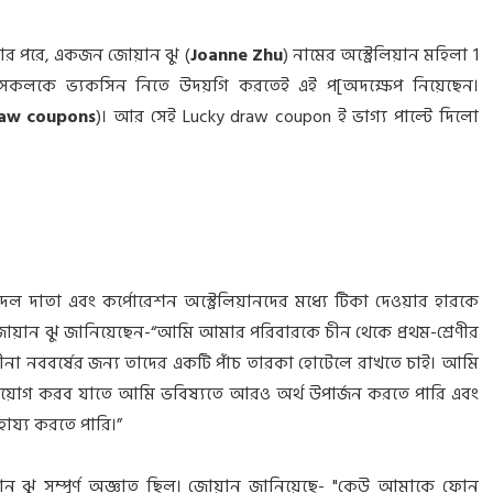
ার পরে, একজন জোয়ান ঝু (
Joanne Zhu
) নামের অস্ট্রেলিয়ান মহিলা 1
 সকলকে ভ্যকসিন নিতে উদয়গি করতেই এই প[অদক্ষেপ নিয়েছেন।
raw coupons
)। আর সেই Lucky draw coupon ই ভাগ্য পাল্টে দিলো
 একদল দাতা এবং কর্পোরেশন অস্ট্রেলিয়ানদের মধ্যে টিকা দেওয়ার হারকে
। জোয়ান ঝু জানিয়েছেন-“আমি আমার পরিবারকে চীন থেকে প্রথম-শ্রেণীর
চীনা নববর্ষের জন্য তাদের একটি পাঁচ তারকা হোটেলে রাখতে চাই। আমি
িয়োগ করব যাতে আমি ভবিষ্যতে আরও অর্থ উপার্জন করতে পারি এবং
হায্য করতে পারি।”
য়ান ঝু সম্পূর্ণ অজ্ঞাত ছিল। জোয়ান জানিয়েছে- "কেউ আমাকে ফোন