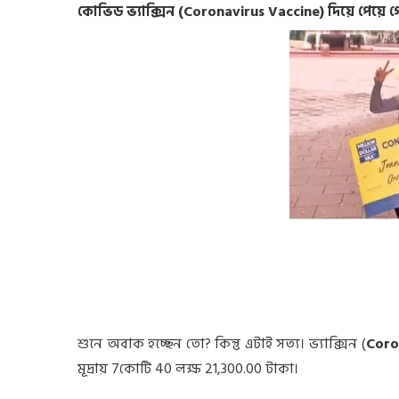
কোভিড ভ্যাক্সিন (Coronavirus Vaccine) দিয়ে পেয়ে 
শুনে অবাক হচ্ছেন তো? কিন্তু এটাই সত্য। ভ্যাক্সিন (
Coro
মূদ্রায় 7কোটি 40 লক্ষ 21,300.00 টাকা।