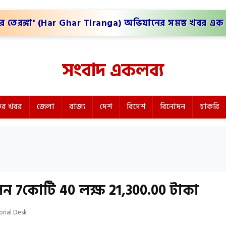
র তেরঙ্গা' (Har Ghar Tiranga) অভিযানের সমস্ত খবর এক 
সংবাদ একলব্য
র খবর
জেলা
রাজ্য
দেশ
বিদেশ
বিনোদন
চাকরি
লন 7কোটি 40 লক্ষ 21,300.00 টাকা
orial Desk