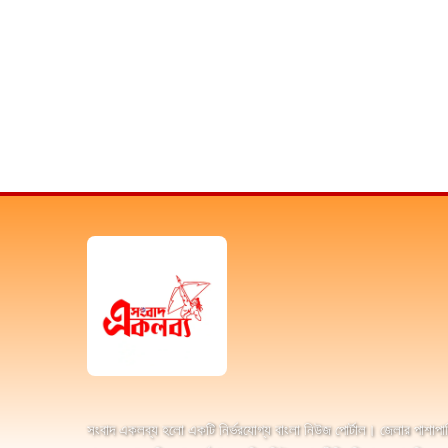
সংবাদ একলব্য হলো একটি নির্ভরযোগ্য বাংলা নিউজ পোর্টাল। জেলার পাশাপা