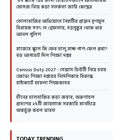
'বস স্ক্যাম'-এর ফাঁদ! হোয়াটসঅ্যাপে ক্ষতিকারক
মেসেজ নিয়ে কড়া সতর্কতা জারি কেন্দ্রের
তোলাবাজির অভিযোগে নৈহাটির প্রাক্তন তৃণমূল
বিধায়ক সনৎ দে গ্রেফতার, দত্তপুকুর থেকে ধরে
আনল পুলিশ
রাজ্যের স্কুলে কি ফের চালু হচ্ছে পাশ-ফেল প্রথা?
বড় আপডেট দিল শিক্ষা দপ্তর
Census Duty 2027 : সেন্সাস ডিউটি নিয়ে চরম
ক্ষোভ! শিক্ষা দপ্তরের নির্দেশিকার বিরুদ্ধে
হাইকোর্টে মামলা শিক্ষকদের
চীনের চালবাজির কড়া জবাব, অরুণাচল
প্রদেশের ২৭টি জায়গাকে সরকারি মানচিত্রে
অন্তর্ভুক্ত করল ভারত
TODAY TRENDING