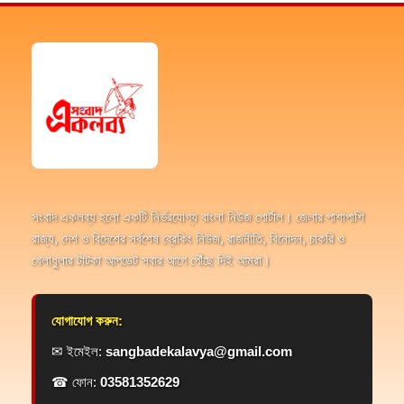
সংবাদ একলব্য হলো একটি নির্ভরযোগ্য বাংলা নিউজ পোর্টাল। জেলার পাশাপাশি
রাজ্য, দেশ ও বিদেশের সর্বশেষ ব্রেকিং নিউজ, রাজনীতি, বিনোদন, চাকরি ও
খেলাধুলার টাটকা আপডেট সবার আগে পৌঁছে দিই আমরা।
যোগাযোগ করুন:
✉ ইমেইল:
sangbadekalavya@gmail.com
☎ ফোন:
03581352629