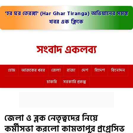
'হর ঘর তেরঙ্গা' (Har Ghar Tiranga) অভিযানের সমস্ত
খবর এক ক্লিকে
সংবাদ একলব্য
হোম
আজকের খবর
জেলা
রাজ্য
দেশ
বিদেশ
বিনোদন
চাকরি
সরকারি প্রকল্প
জেলা ও ব্লক নেতৃত্বদের নিয়ে
কর্মীসভা করলো কামতাপুর প্রগ্রেসিভ