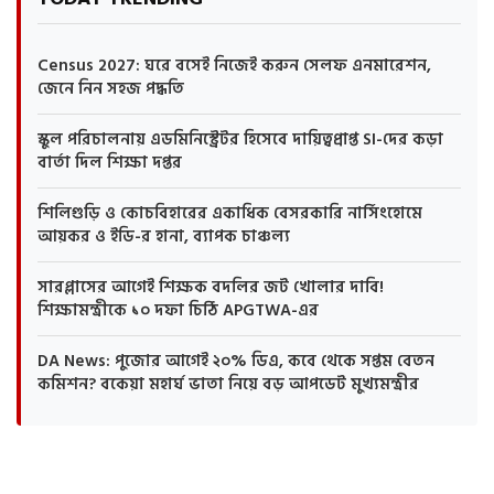
Census 2027: ঘরে বসেই নিজেই করুন সেলফ এনমারেশন,
জেনে নিন সহজ পদ্ধতি
স্কুল পরিচালনায় এডমিনিস্ট্রেটর হিসেবে দায়িত্বপ্রাপ্ত SI-দের কড়া
বার্তা দিল শিক্ষা দপ্তর
শিলিগুড়ি ও কোচবিহারের একাধিক বেসরকারি নার্সিংহোমে
আয়কর ও ইডি-র হানা, ব্যাপক চাঞ্চল্য
সারপ্লাসের আগেই শিক্ষক বদলির জট খোলার দাবি!
শিক্ষামন্ত্রীকে ১০ দফা চিঠি APGTWA-এর
DA News: পুজোর আগেই ২০% ডিএ, কবে থেকে সপ্তম বেতন
কমিশন? বকেয়া মহার্ঘ ভাতা নিয়ে বড় আপডেট মুখ্যমন্ত্রীর