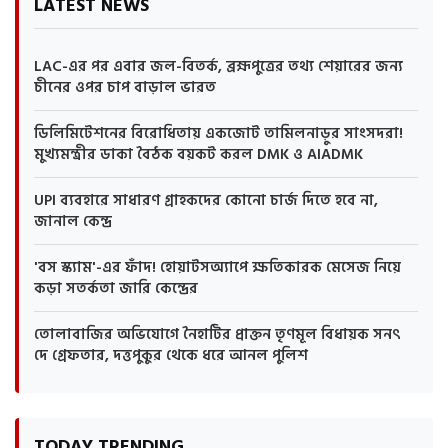
LATEST NEWS
LAC-এর পর এবার জল-বিতর্ক, ব্রহ্মপুত্রের তথ্য শেয়ারের জন্য
চীনের ওপর চাপ বাড়াল ভারত
ডিলিমিটেশনের বিরোধিতায় একজোট তামিলনাড়ুর সাংসদরা!
মুখ্যমন্ত্রীর ডাকা বৈঠক বয়কট করল DMK ও AIADMK
UPI ব্যবহারে সাধারণ গ্রাহকদের কোনো চার্জ দিতে হবে না,
জানাল কেন্দ্র
'বস স্ক্যাম'-এর ফাঁদ! হোয়াটসঅ্যাপে ক্ষতিকারক মেসেজ নিয়ে
কড়া সতর্কতা জারি কেন্দ্রের
তোলাবাজির অভিযোগে নৈহাটির প্রাক্তন তৃণমূল বিধায়ক সনৎ
দে গ্রেফতার, দত্তপুকুর থেকে ধরে আনল পুলিশ
TODAY TRENDING