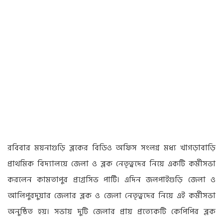
রবিবার ময়নাগুড়ি ব্লকের বিডিও অফিস সংলগ্ন মধ্য খাগড়াবাড়ি
প্রাথমিক বিদ‍্যালয়ে জেলা ও ব্লক নেতৃত্বদের নিয়ে একটি কর্মীসভা
করলেন কামতাপুর প্রগ্রেসিভ পার্টি। এদিন জলপাইগুড়ি জেলা ও
আলিপুরদুয়ার জেলার ব্লক ও জেলা নেতৃত্বদের নিয়ে এই কর্মীসভা
অনুষ্ঠিত হয়। সভায় দুটি জেলার প্রায় প্রত‍্যেকটি কেপিপির ব্লক