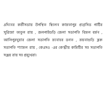
এদিনের কর্মীসভায় উপস্থিত ছিলেন কামতাপুর প্রগ্রেসিভ পার্টির
সুপ্রিমো অতুল রায় , জলপাইগুড়ি জেলা সভাপতি বিমল বর্মন ,
আলিপুরদুয়ার জেলা সভাপতি মনোহর ভগত , ময়নাগুড়ি ব্লক
সভাপতি শ‍্যামল রায় , কেএসও -এর কেন্দ্রীয় কমিটির সহ সভাপতি
সঞ্জয় রায় সহ প্রমুখেরা।